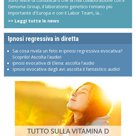
Genoma Group, il laboratorio genetico romano più
importante d’Europa e con il Labor Team, la...
>> Leggi tutte le news
Ipnosi regressiva in diretta
Sai cosa rivela un feto in ipnosi regressiva evocativa?
Scoprilo! Ascolta l'audio!
ipnosi evocativa di Elena: ascolta l'audio
Ipnosi evocativa degli avi: ascolta il fantastico audio!