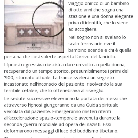
viaggio onirico di un bambino
di otto anni che sogna una
stazione e una donna elegante
priva di identità, che lo viene
ad accogliere.
Nel sogno non si svelano lo
scalo ferroviario ove il
bambino scende e chi è quella
persona che così solerte aspetta l′arrivo del fanciullo.
L′ipnosi regressiva riuscirà a dare un volto a quella donna,
recuperando un tempo storico, presumibilmente i primi del
‘900, ritornato attuale. La trance svelerà un segreto
incastonato nell′inconscio del paziente, risolvendo la sua
terribile cefalee, che lo ottenebrava al risveglio.
Le sedute successive eleveranno la portata dei messi che
attraverso l′ipnosi giungeranno da una Guida spirituale
veicolata dal paziente. Emergeranno misteri riferiti
all′accelerazione spazio-temporale avvenuta durante la
seconda guerra mondiale ad opera dei nazisti. Essi
deformarono messaggi di luce del buddismo tibetano.