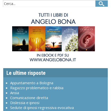
Le ultime risposte
Appuntamento a Bologna
Ragazzo problematico e rabbia
Ansia
Comunicazione diretta
Dislessia e ipnosi
Sedute di ipnosi regressiva evocativa